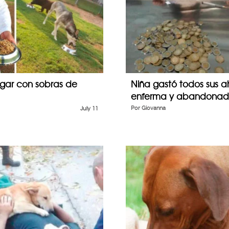
hogar con sobras de
Niña gastó todos sus ah
enferma y abandonada.
July 11
Por
Giovanna