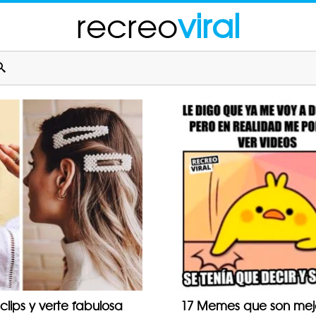
recreo
viral
lips y verte fabulosa
17 Memes que son mejo