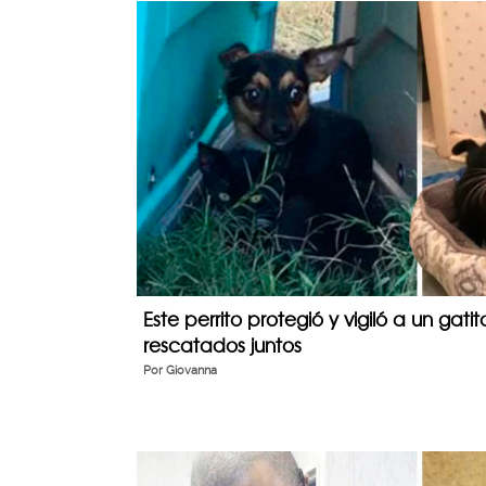
Este perrito protegió y vigiló a un gat
rescatados juntos
Por
Giovanna