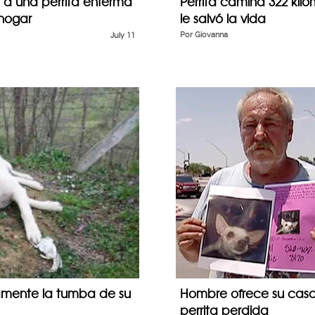
r a una perrita enferma
Perrita camina 322 kil
hogar
le salvó la vida
July 11
Por
Giovanna
riamente la tumba de su
Hombre ofrece su casa
perrita perdida