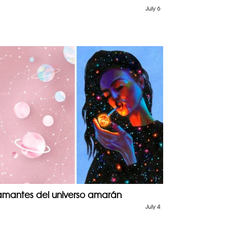
July 6
 amantes del universo amarán
July 4