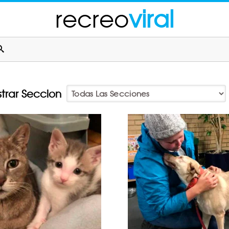
recreo
viral
trar Seccion