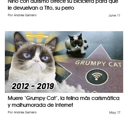
Niño con autismo ofrece su bicicleta para que
le devuelvan a Tito, su perro
Por
Andrea Gamero
June 11
Muere ‘Grumpy Cat’, la felina más carismática
y malhumorada de Internet
Por
Andrea Gamero
May 17