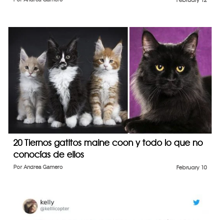
February 12
20 Tiernos gatitos maine coon y todo lo que no
conocías de ellos
Por
Andrea Gamero
February 10