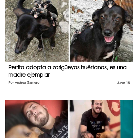
Perrita adopta a zarigüeyas huérfanas, es una
madre ejemplar
Por
Andrea Gamero
June 15