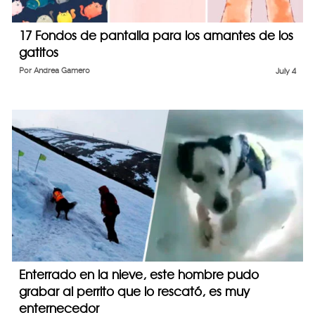
17 Fondos de pantalla para los amantes de los
gatitos
Por
Andrea Gamero
July 4
Enterrado en la nieve, este hombre pudo
grabar al perrito que lo rescató, es muy
enternecedor