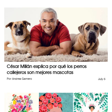
César Millán explica por qué los perros
callejeros son mejores mascotas
Por
Andrea Gamero
July 6