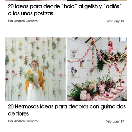
20 Ideas para decirle “hola” al gelish y “adiós”
a las uñas postizas
Por
Andrea Gamero
February 19
20 Hermosas ideas para decorar con guirnaldas
de flores
Por
Andrea Gamero
February 17