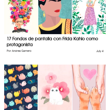
17 Fondos de pantalla con Frida Kahlo como
protagonista
Por
Andrea Gamero
July 4