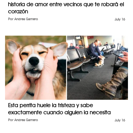
historia de amor entre vecinos que te robará el
corazón
Por
Andrea Gamero
July 16
Esta perrita huele la tristeza y sabe
exactamente cuando alguien la necesita
Por
Andrea Gamero
July 16