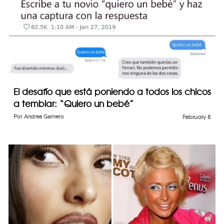
El desafío que está poniendo a todos los chicos
a temblar: “Quiero un bebé”
Por
Andrea Gamero
February 8