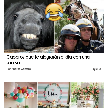
Caballos que te alegrarán el día con una
sonrisa
Por
Andrea Gamero
April 23