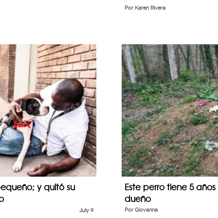
Por
Karen Rivera
queño; y quitó su
Este perro tiene 5 año
o
dueño
July 9
Por
Giovanna