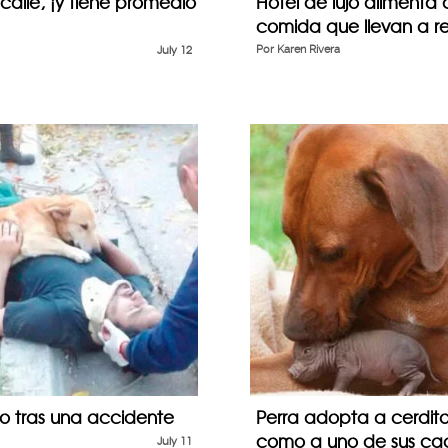
alle, ¡y tiene promedio
Hotel de lujo alimenta 
comida que llevan a re
July 12
Por
Karen Rivera
ño tras una accidente
Perra adopta a cerdit
como a uno de sus ca
July 11