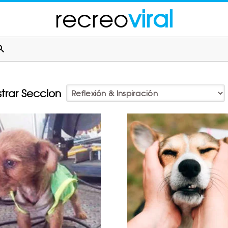
recreo
viral
trar Seccion