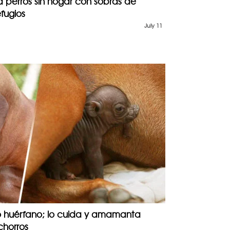
a perros sin hogar con sobras de
fugios
July 11
o huérfano; lo cuida y amamanta
chorros