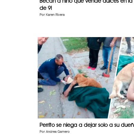
Becan a niño que vende dulces en la c
de 9!
Por
Karen Rivera
Perrito se niega a dejar solo a su due
Por
Andrea Gamero