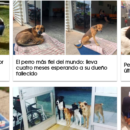
or
El perro más fiel del mundo: lleva
Pe
cuatro meses esperando a su dueño
úl
fallecido