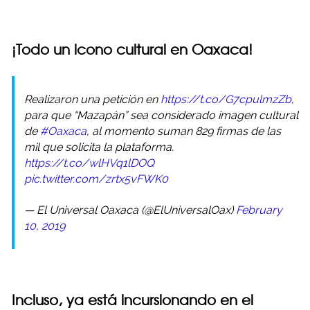
¡Todo un icono cultural en Oaxaca!
Realizaron una petición en
https://t.co/G7cpulmzZb
,
para que “Mazapán” sea considerado imagen cultural
de
#Oaxaca
, al momento suman 829 firmas de las
mil que solicita la plataforma.
https://t.co/wlHVq1lDOQ
pic.twitter.com/zrtx5vFWK0
— El Universal Oaxaca (@ElUniversalOax)
February
10, 2019
Incluso, ya está incursionando en el