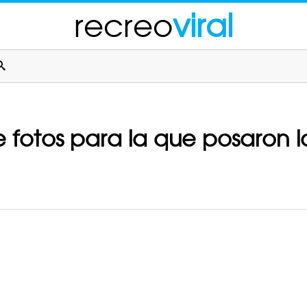
recreo
viral
e fotos para la que posaron l