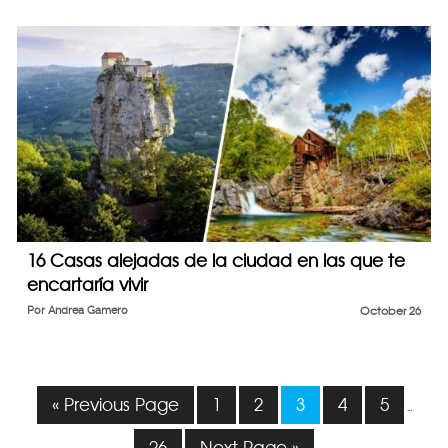
16 Casas alejadas de la ciudad en las que te
encartaría vivir
Por
Andrea Gamero
October 26
« Previous Page
1
2
3
4
5
…
26
Next Page »