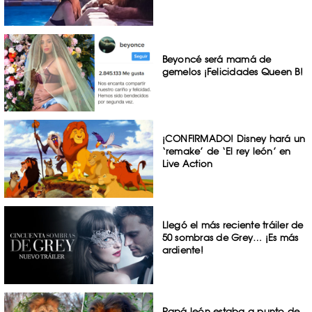
Beyoncé será mamá de
gemelos ¡Felicidades Queen B!
¡CONFIRMADO! Disney hará un
‘remake’ de ‘El rey león’ en
Live Action
Llegó el más reciente tráiler de
50 sombras de Grey… ¡Es más
ardiente!
Papá león estaba a punto de