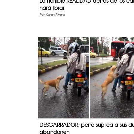
La horrible REALIDAD detrás de los car
hará llorar
Por
Karen Rivera
DESGARRADOR; perro suplica a sus du
abandonen