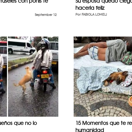
ruseles con ponis te
Su esposa quedó ciega 
hacerla feliz
September 12
Por
FABIOLA LOMELI
eños que no lo
15 Momentos que te reg
humanidad