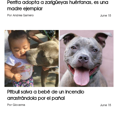
Perrita adopta a zarigüeyas huérfanas, es una
madre ejemplar
Por
Andrea Gamero
June 15
Pitbull salva a bebé de un incendio
arrastrándola por el pañal
Por
Giovanna
June 15