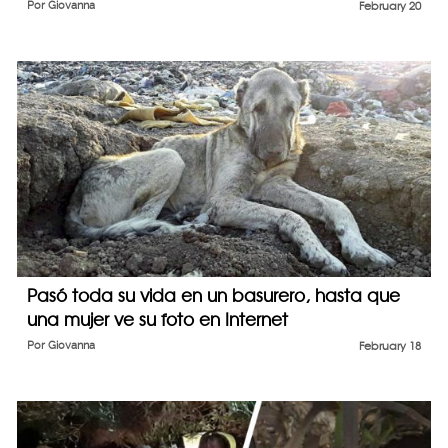
Por
Giovanna
February 20
Pasó toda su vida en un basurero, hasta que
una mujer ve su foto en Internet
Por
Giovanna
February 18