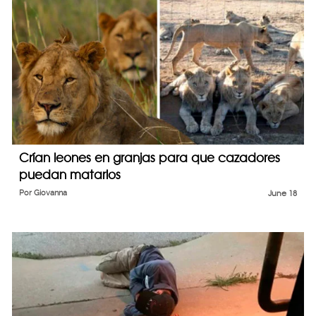
Crían leones en granjas para que cazadores
puedan matarlos
Por
Giovanna
June 18