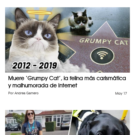
Muere ‘Grumpy Cat’, la felina más carismática
y malhumorada de Internet
Por
Andrea Gamero
May 17