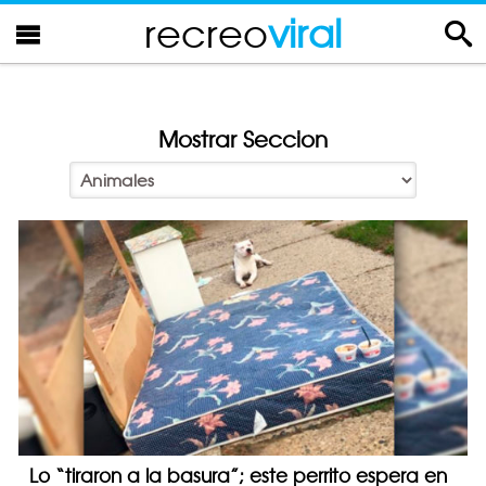
recreo
viral
Mostrar Seccion
Lo “tiraron a la basura”; este perrito espera en