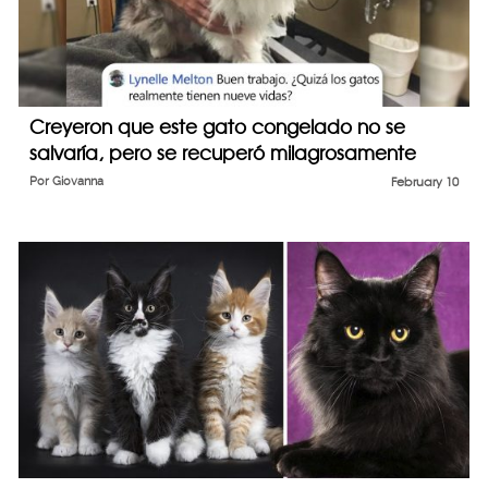
Creyeron que este gato congelado no se
salvaría, pero se recuperó milagrosamente
Por
Giovanna
February 10