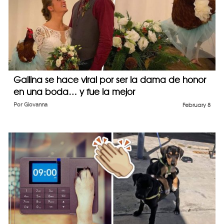
Gallina se hace viral por ser la dama de honor
en una boda… y fue la mejor
Por
Giovanna
February 8