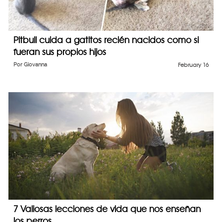
Pitbull cuida a gatitos recién nacidos como si
fueran sus propios hijos
Por
Giovanna
February 16
7 Valiosas lecciones de vida que nos enseñan
los perros