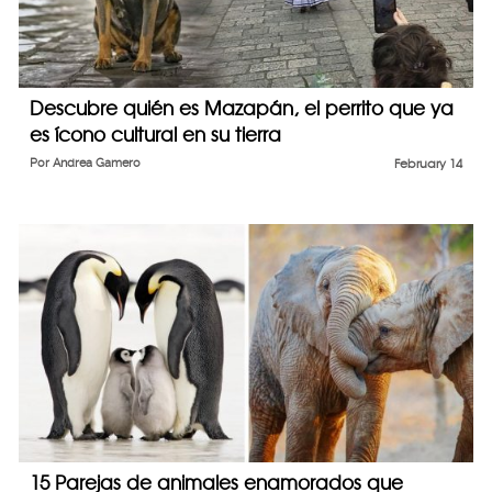
Descubre quién es Mazapán, el perrito que ya
es ícono cultural en su tierra
Por
Andrea Gamero
February 14
15 Parejas de animales enamorados que