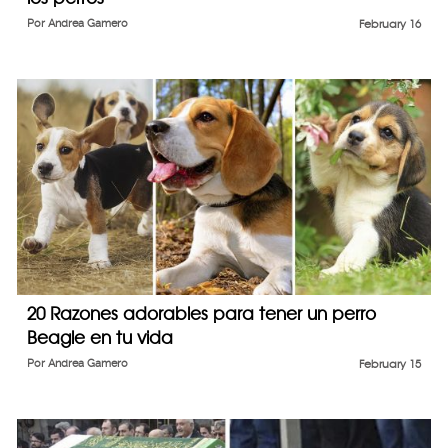
Por
Andrea Gamero
February 16
20 Razones adorables para tener un perro
Beagle en tu vida
Por
Andrea Gamero
February 15