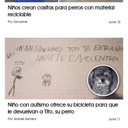
Niños crean casitas para perros con material
reciclable
Por
Giovanna
June 12
Niño con autismo ofrece su bicicleta para que
le devuelvan a Tito, su perro
Por
Andrea Gamero
June 11