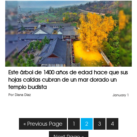
Este árbol de 1400 años de edad hace que sus
hojas caídas cubran de un mar dorado un
templo budista
Por
Diana Diaz
January 1
« Previous Page
1
2
3
4
Next Page »