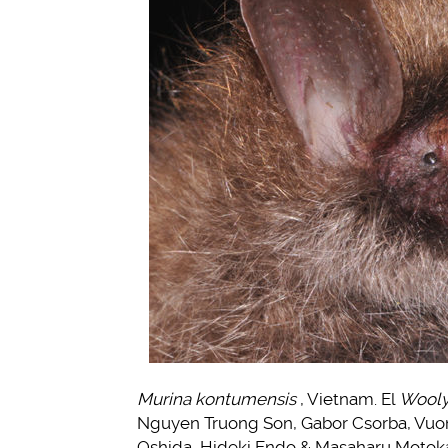
Murina kontumensis
, Vietnam. El
Wooly
Nguyen Truong Son, Gabor Csorba, Vuon
Oshida, Hideki Endo & Masaharu Motoka