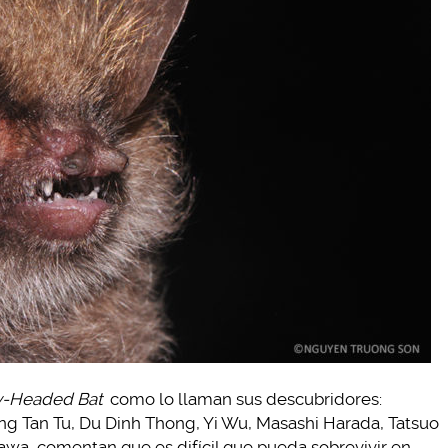
-Headed Bat
como lo llaman sus descubridores:
g Tan Tu, Du Dinh Thong, Yi Wu, Masashi Harada, Tatsuo
wa, comentan que es difícil que pueda sobrevivir en