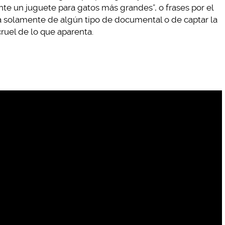
e un juguete para gatos más grandes”, o frases por el
ba solamente de algún tipo de documental o de captar la
ruel de lo que aparenta.