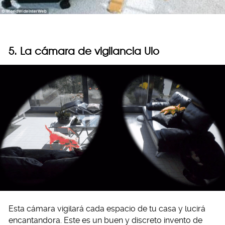
5. La cámara de vigilancia Ulo
Esta cámara vigilará cada espacio de tu casa y lucirá
encantandora. Este es un buen y discreto invento de