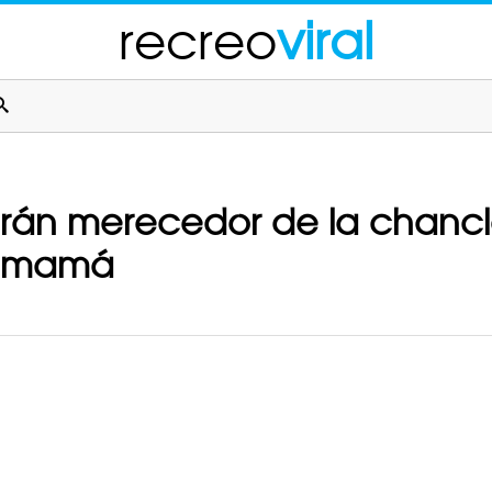
recreo
viral
harán merecedor de la chanc
tu mamá