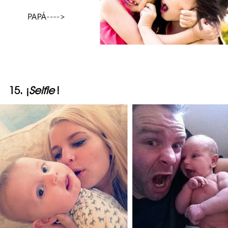
15. ¡
Selfie
!