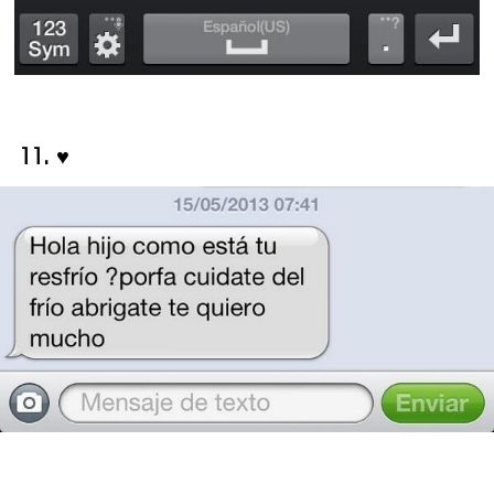
11. ♥