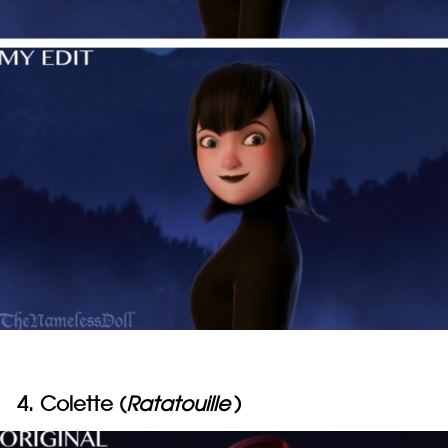
4. Colette (
Ratatouille
)