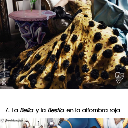
7. La
Bella
y la
Bestia
en la alfombra roja