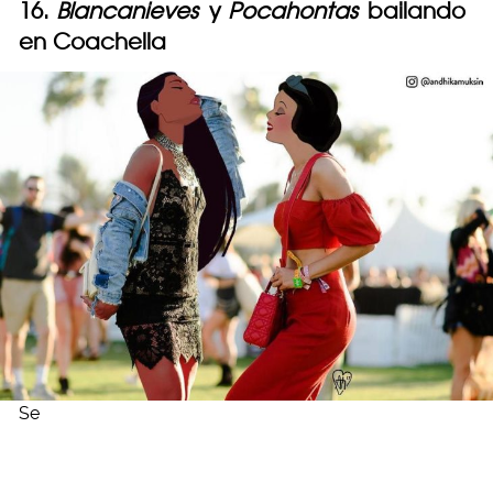
16.
Blancanieves
y
Pocahontas
bailando
en Coachella
Se