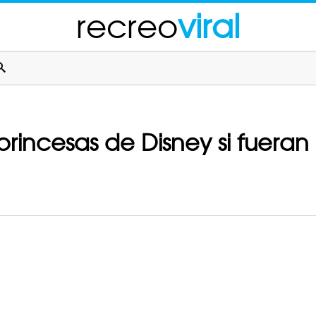
recreo
viral
rincesas de Disney si fueran