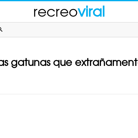
recreo
viral
cias gatunas que extrañament