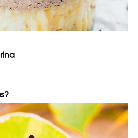
rina
as?