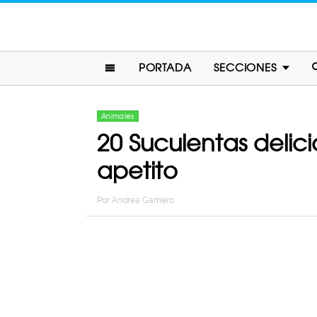
PORTADA
SECCIONES
Animales
20 Suculentas deli
apetito
Por
Andrea Gamero