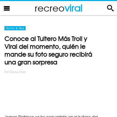
recreo
viral
Humor & Risa
Conoce al Tuitero Más Troll y
Viral del momento, quién le
mande su foto seguro recibirá
una gran sorpresa
Por
Diana Diaz