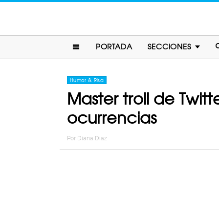
PORTADA
SECCIONES
Humor & Risa
Master troll de Twit
ocurrencias
Por
Diana Diaz