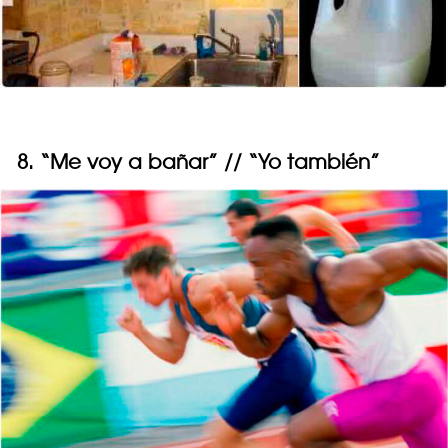
8. “Me voy a bañar” // “Yo también”