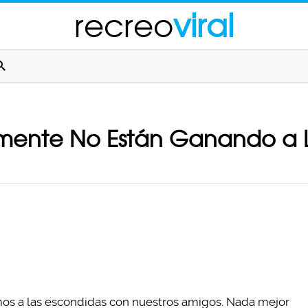
recreo
viral
amente No Están Ganando a 
s a las escondidas con nuestros amigos. Nada mejor