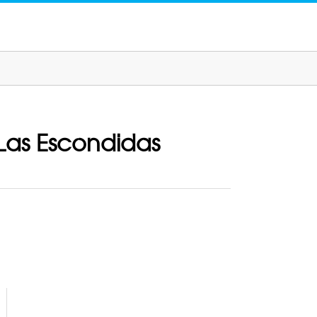
Las Escondidas