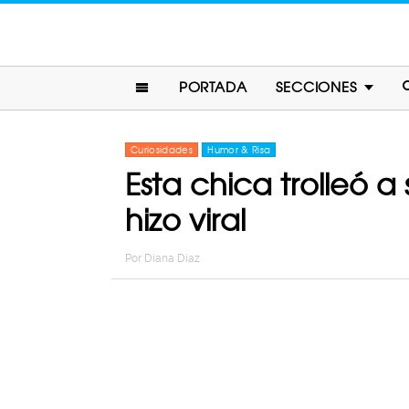
PORTADA
SECCIONES
Curiosidades
Humor & Risa
Esta chica trolleó 
hizo viral
Por
Diana Diaz