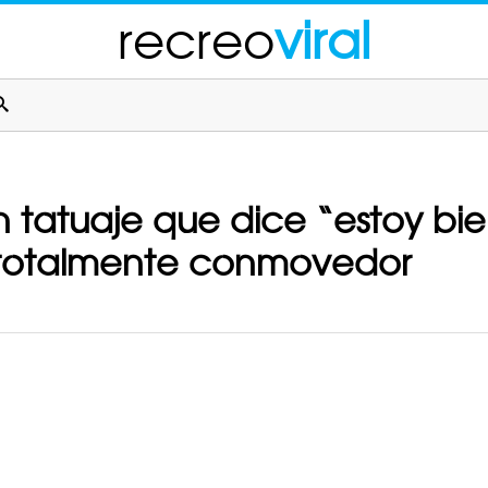
recreo
viral
n tatuaje que dice “estoy bie
a totalmente conmovedor