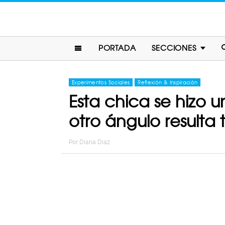
PORTADA
SECCIONES
Experimentos Sociales
Reflexión & Inspiración
Esta chica se hizo u
otro ángulo result
Por
Diana Diaz