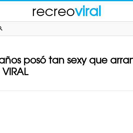
recreo
viral
 años posó tan sexy que arran
o VIRAL