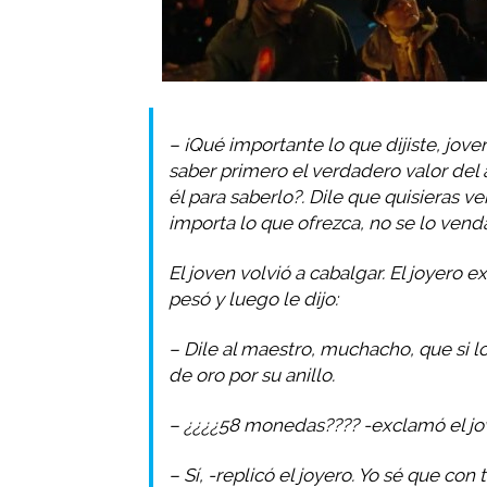
– ¡Qué importante lo que dijiste, jo
saber primero el verdadero valor del 
él para saberlo?. Dile que quisieras v
importa lo que ofrezca, no se lo venda
El joven volvió a cabalgar. El joyero ex
pesó y luego le dijo:
– Dile al maestro, muchacho, que si 
de oro por su anillo.
– ¿¿¿¿58 monedas???? -exclamó el jo
– Sí, -replicó el joyero. Yo sé que c