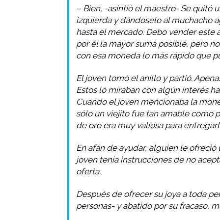
– Bien, -asintió el maestro- Se quitó
izquierda y dándoselo al muchacho ag
hasta el mercado. Debo vender este a
por él la mayor suma posible, pero 
con esa moneda lo más rápido que p
El joven tomó el anillo y partió. Apen
Estos lo miraban con algún interés has
Cuando el joven mencionaba la moneda
sólo un viejito fue tan amable como 
de oro era muy valiosa para entregarl
En afán de ayudar, alguien le ofreció
joven tenía instrucciones de no acep
oferta.
Después de ofrecer su joya a toda p
personas- y abatido por su fracaso, m