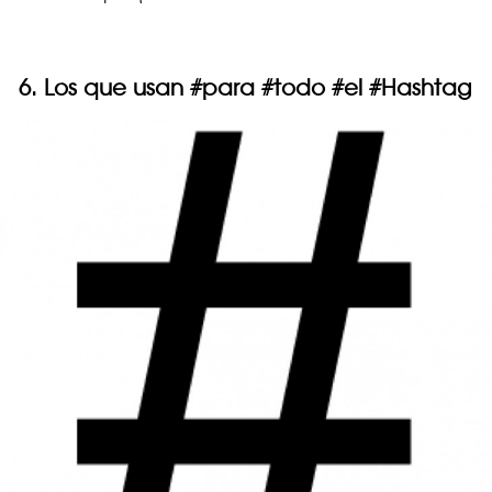
6. Los que usan #para #todo #el #Hashtag