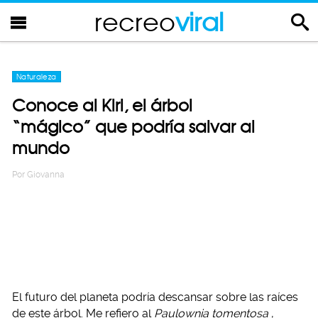
recreo
viral
Naturaleza
Conoce al Kiri, el árbol
“mágico” que podría salvar al
mundo
Por
Giovanna
El futuro del planeta podría descansar sobre las raíces
de este árbol. Me refiero al
Paulownia tomentosa
,