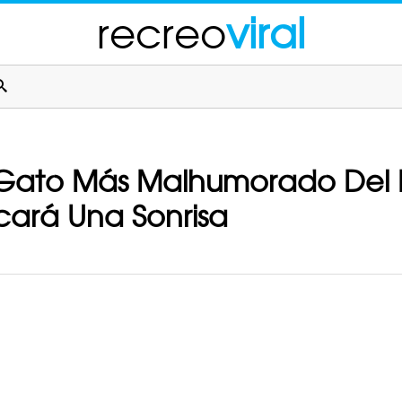
recreo
viral
l Gato Más Malhumorado Del
ará Una Sonrisa