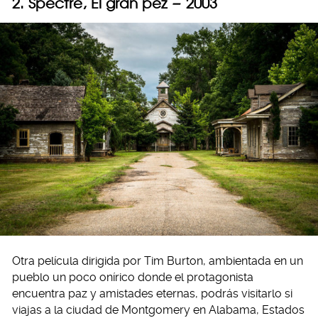
2. Spectre, El gran pez
–
2003
Otra película dirigida por Tim Burton, ambientada en un
pueblo un poco onírico donde el protagonista
encuentra paz y amistades eternas, podrás visitarlo si
viajas a la ciudad de Montgomery en Alabama, Estados