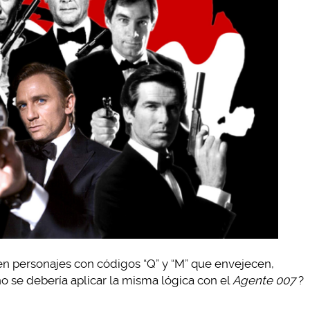
en personajes con códigos “Q” y “M” que envejecen,
 se debería aplicar la misma lógica con el
Agente 007
?