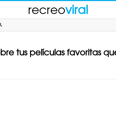
recreo
viral
obre tus películas favoritas q