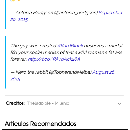
— Antonia Hodgson (@antonia_hodgson)
September
20, 2015
The guy who created
#KardBlock
deserves a medal.
Rid your social medias of that awful woman's fat ass
forever:
http://t.co/PAvqAck26A
— Nero the rabbit (@TopherandMelba)
August 26,
2015
Creditos:
Theladbible - Milenio
Artículos Recomendados