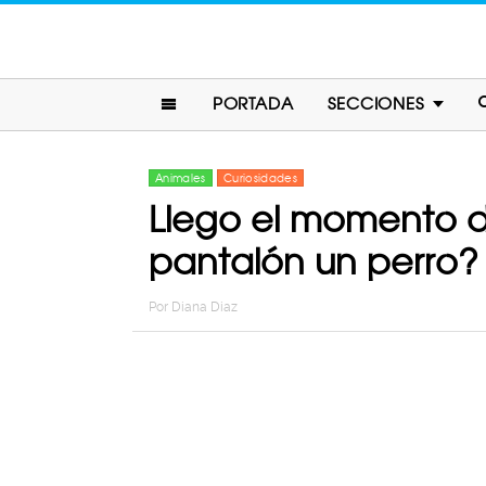
PORTADA
SECCIONES
Animales
Curiosidades
Llego el momento d
pantalón un perro?
Por
Diana Diaz