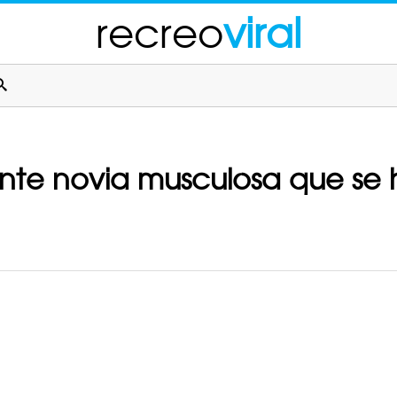
recreo
viral
ante novia musculosa que se h