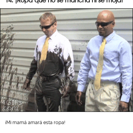
14. ¡Ropa que no se mancha ni se moja!
¡Mi mamá amará esta ropa!