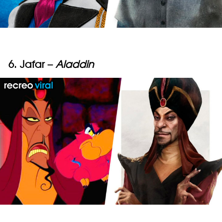
6. Jafar –
Aladdin