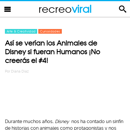
recreo
viral
Arte & Creatividad
Curiosidades
Así se verían los Animales de
Disney si fueran Humanos ¡No
creerás el #4!
Por
Diana Diaz
Durante muchos años,
Disney
nos ha contado un sinfín
de historias con animales como protagonistas y nos