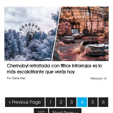
Chernobyl retratada con filtros infrarrojos es lo
más escalofriante que verás hoy
Por
Diana Diaz
February 14
« Previous Page
1
2
3
4
5
6
137
Next Page »