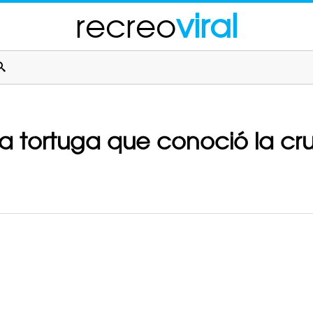
recreo
viral
na tortuga que conoció la c