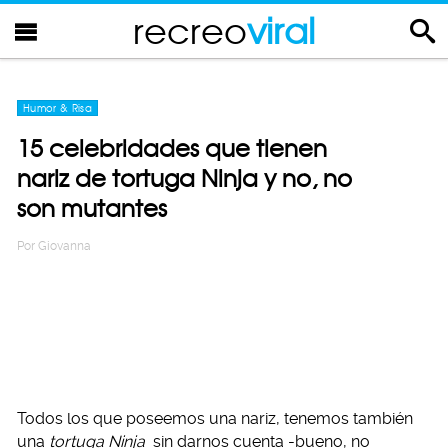
recreo
viral
Humor & Risa
15 celebridades que tienen
nariz de tortuga Ninja y no, no
son mutantes
Por
Giovanna
Todos los que poseemos una nariz, tenemos también
una
tortuga Ninja
sin darnos cuenta -bueno, no