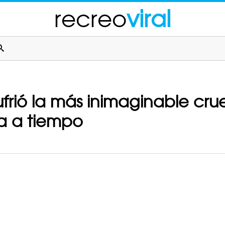
recreo
viral
ufrió la más inimaginable cr
da a tiempo