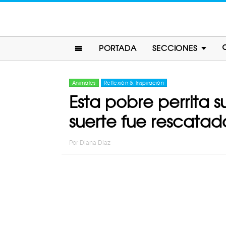
PORTADA
SECCIONES
Animales
Reflexión & Inspiración
Esta pobre perrita s
suerte fue rescata
Por
Diana Diaz