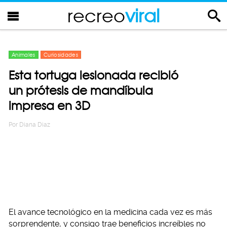
recreo
viral
Animales
Curiosidades
Esta tortuga lesionada recibió
un prótesis de mandíbula
impresa en 3D
Por
Diana Diaz
El avance tecnológico en la medicina cada vez es más
sorprendente, y consigo trae beneficios increíbles no