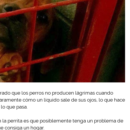
rado que los perros no producen lágrimas cuando
claramente cómo un líquido sale de sus ojos, lo que hace
 lo que pasa.
n la perrita es que posiblemente tenga un problema de
ue consiga un hogar.