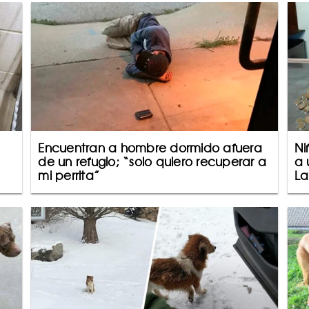
Encuentran a hombre dormido afuera
Ni
de un refugio; “solo quiero recuperar a
a 
mi perrita”
La