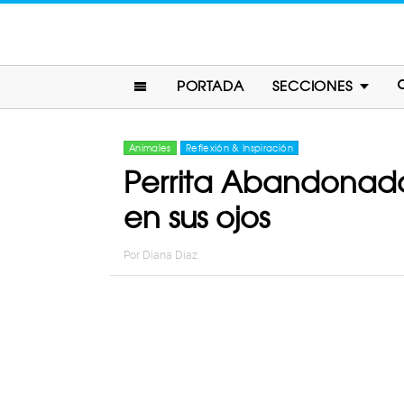
PORTADA
SECCIONES
Animales
Reflexión & Inspiración
Perrita Abandonada
en sus ojos
Por
Diana Diaz