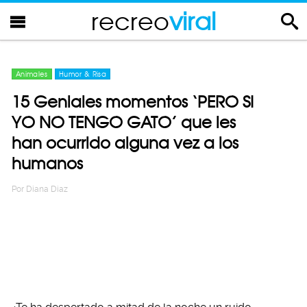
recreo
viral
Animales
Humor & Risa
15 Geniales momentos ‘PERO SI
YO NO TENGO GATO’ que les
han ocurrido alguna vez a los
humanos
Por
Diana Diaz