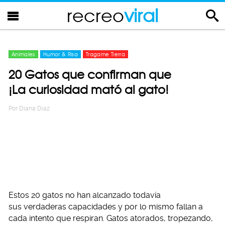
recreo
viral
Animales
Humor & Risa
Tragame Tierra
20 Gatos que confirman que
¡La curiosidad mató al gato!
Por
Diana Diaz
Estos 20 gatos no han alcanzado todavía
sus verdaderas capacidades y por lo mismo fallan a
cada intento que respiran. Gatos atorados, tropezando,