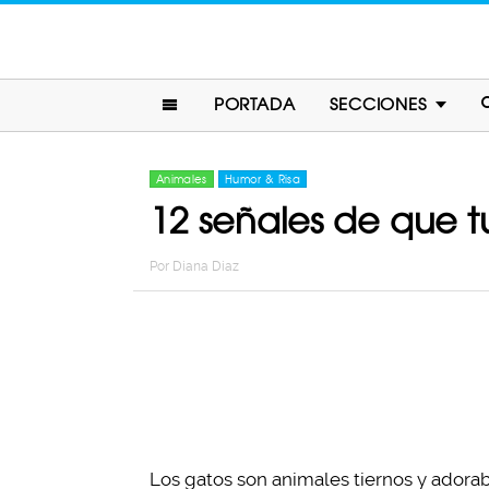
PORTADA
SECCIONES
Animales
Humor & Risa
12 señales de que 
Por
Diana Diaz
Los gatos son animales tiernos y adorab